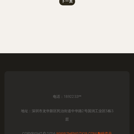
下一页
电话：1892233**
地址：深圳市龙华新区民治街道中华路2号国润工业区5栋3
层
COPYRIGHT © 2026
WWW.SHENGZX19.COM
数码产品