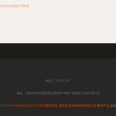
contact.html
电话：1892233**
地址：深圳市龙华新区民治街道中华路2号国润工业区5栋3层
© 2026
WWW.SHENGZX19.COM
数码产品
深圳市圣泽欣科技有限公司
数码产品
版