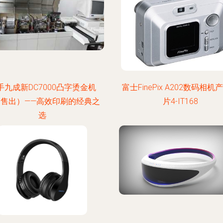
手九成新DC7000凸字烫金机
富士FinePix A202数码相机
已售出）——高效印刷的经典之
片4-IT168
选